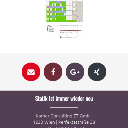
Statik ist immer wieder neu
Karner Consulting ZT-GmbH
1230 Wien | Perfektastraße 28